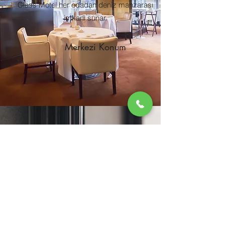
Class Motel her odadan deniz manzarası
imkanı sunar.
Merkezi Konum
Avşa merkezinde konumlanan