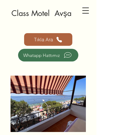
 Motel Avşa
Tıkla Ara
Whatapp Hattımız