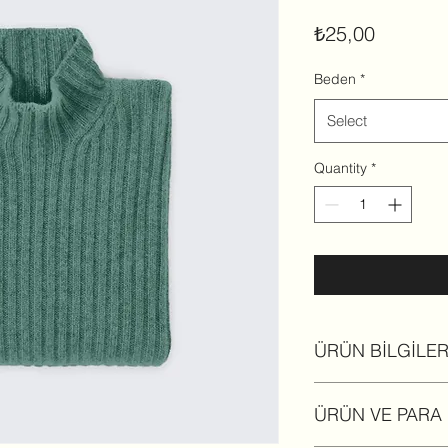
Price
₺25,00
Beden
*
Select
Quantity
*
ÜRÜN BİLGİLER
Burası ürününüzle 
ÜRÜN VE PARA 
temizlik talimatları 
eklemek için ideal 