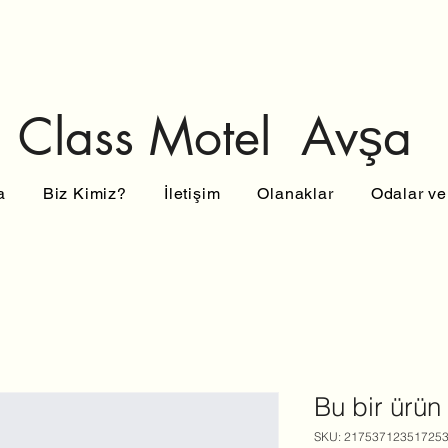
Motel Avşa
a
Biz Kimiz?
İletişim
Olanaklar
Odalar ve
Bu bir ürün
SKU: 21753712351725